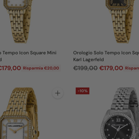
i
s
t
i
n
o
o Tempo Icon Square Mini
Orologio Solo Tempo Icon Sq
d
Karl Lagerfeld
P
€179,00
€199,00
€179,00
Risparmia €20,00
Rispar
r
e
-10%
z
Quantità
z
o
d
i