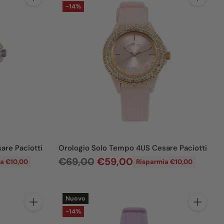
Quantità
Quantità
-14%
are Paciotti
Orologio Solo Tempo 4US Cesare Paciotti
P
€69,00
€59,00
a €10,00
Risparmia €10,00
r
e
Nuovo
z
Quantità
Quantità
-14%
z