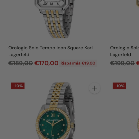
l
l
i
i
s
s
t
t
i
i
n
n
Orologio Solo Tempo Icon Square Karl
Orologio Sol
o
o
Lagerfeld
Lagerfeld
P
P
€189,00
€170,00
€199,00
Risparmia €19,00
r
r
e
e
-10%
-10%
z
z
Quantità
z
z
o
o
d
d
i
i
l
l