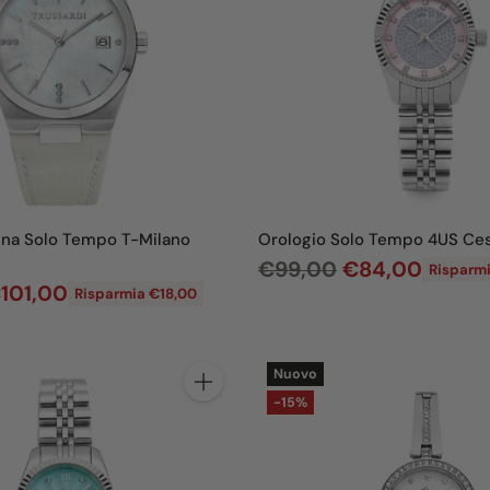
d
i
l
i
s
t
i
n
nna Solo Tempo T-Milano
Orologio Solo Tempo 4US Ces
o
P
€99,00
€84,00
Risparmi
101,00
Risparmia €18,00
r
e
z
Nuovo
z
Quantità
-15%
o
d