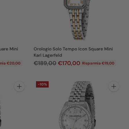
i
s
t
i
n
o
uare Mini
Orologio Solo Tempo Icon Square Mini
Karl Lagerfeld
P
€189,00
€170,00
mia €20,00
Risparmia €19,00
r
e
-10%
z
Quantità
Quantità
z
o
d
i