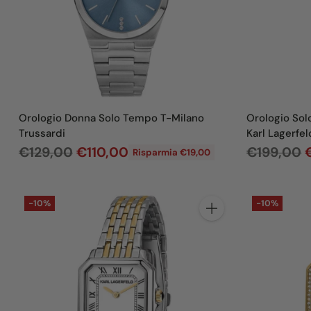
i
s
t
i
n
o
Orologio Donna Solo Tempo T-Milano
Orologio Sol
Trussardi
Karl Lagerfel
P
P
€129,00
€110,00
€199,00
Risparmia €19,00
r
r
e
e
-10%
-10%
z
z
Quantità
z
z
o
o
d
d
i
i