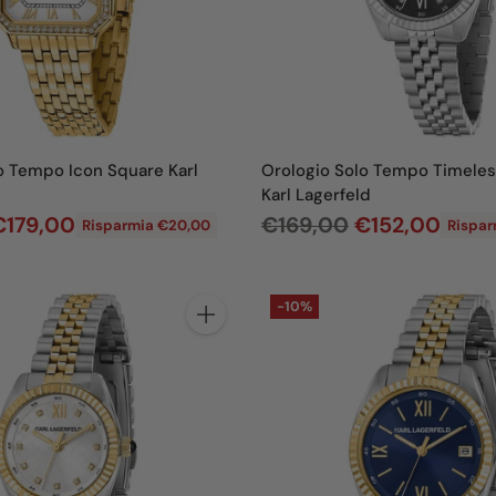
l
i
s
t
i
n
o Tempo Icon Square Karl
Orologio Solo Tempo Timeles
o
Karl Lagerfeld
P
€179,00
€169,00
€152,00
Risparmia €20,00
Rispar
r
e
-10%
z
Quantità
z
o
d
i
l