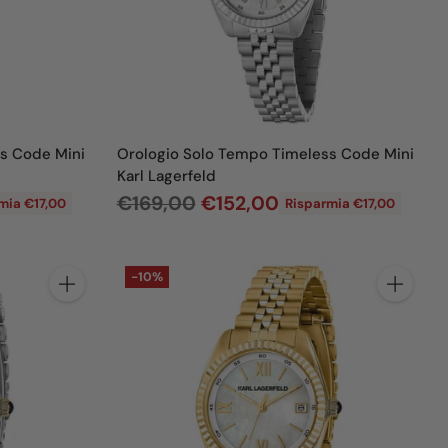
l
i
s
t
i
n
s Code Mini
Orologio Solo Tempo Timeless Code Mini
o
Karl Lagerfeld
P
€169,00
€152,00
mia €17,00
Risparmia €17,00
r
e
-10%
z
Quantità
Quantità
z
o
d
i
l