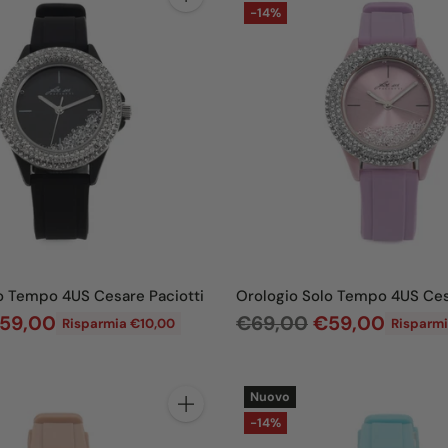
Quantità
-14%
o Tempo 4US Cesare Paciotti
Orologio Solo Tempo 4US Ces
P
59,00
€69,00
€59,00
Risparmia €10,00
Risparmi
r
e
Nuovo
z
Quantità
-14%
z