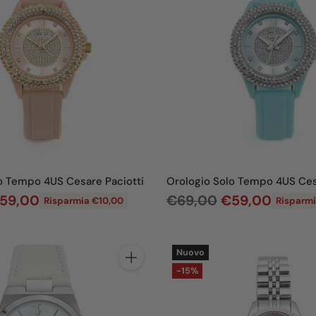
o
d
i
l
i
s
t
i
n
o Tempo 4US Cesare Paciotti
Orologio Solo Tempo 4US Ces
o
P
59,00
€69,00
€59,00
Risparmia €10,00
Risparmi
r
e
Nuovo
z
Quantità
-15%
z
o