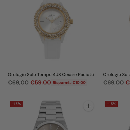
o
o
d
d
i
i
l
l
i
i
s
s
t
t
i
i
n
n
Orologio Solo Tempo 4US Cesare Paciotti
Orologio Sol
o
o
P
P
€69,00
€59,00
€69,00
€
Risparmia €10,00
r
r
e
e
-15%
-15%
z
z
Quantità
z
z
o
o