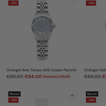
Quantità
-15%
-14%
Orologio Solo Tempo 4US Cesare Paciotti
Orologio Sol
P
P
€99,00
€84,00
€69,00
€
Risparmia €15,00
r
r
e
e
Nuovo
Nuovo
z
z
Quantità
-14%
-14%
z
z