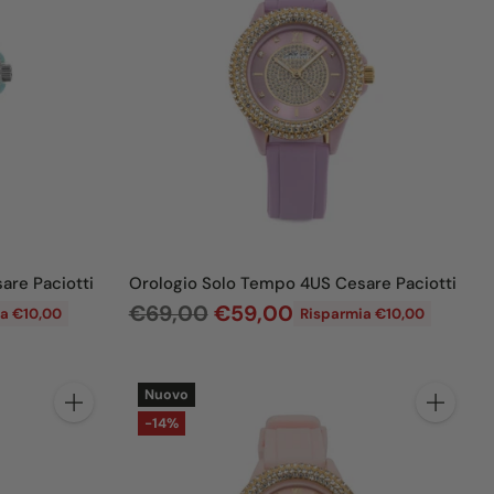
o
d
i
l
i
s
t
i
n
are Paciotti
Orologio Solo Tempo 4US Cesare Paciotti
o
P
€69,00
€59,00
a €10,00
Risparmia €10,00
r
e
Nuovo
z
Quantità
Quantità
-14%
z
o