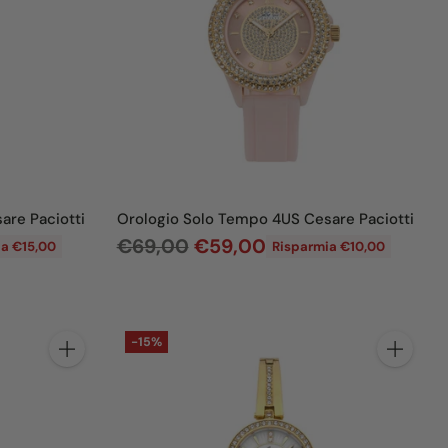
d
i
l
i
s
t
i
n
are Paciotti
Orologio Solo Tempo 4US Cesare Paciotti
o
P
€69,00
€59,00
a €15,00
Risparmia €10,00
r
e
z
-15%
z
Quantità
Quantità
o
d