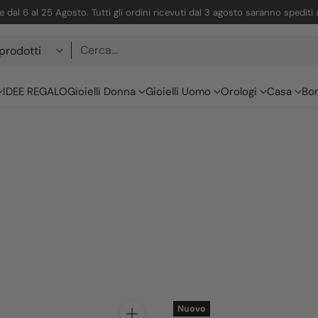
 dal 6 al 25 Agosto. Tutti gli ordini ricevuti dal 3 agosto saranno spediti
Cerca…
IDEE REGALO
Gioielli Donna
Gioielli Uomo
Orologi
Casa
Bo
Nuovo