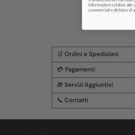
informazioni relative alle 
commerciali e dichiaro di 
🛒 Ordini e Spedizioni
💳 Pagamenti
🎁 Servizi Aggiuntivi
📞 Contatti