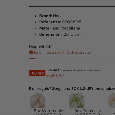
Brand:
Nao
Referenza:
02001925
Materiale:
Porcellana
Dimensioni:
21x10 cm
Disponibilità
Sono rimasti solo 1 . Ordina presto!
da
24,50 €
/mese per 4 mesi senza interessi
scopri di più
È un regalo? Scegli una BOX LUXURY personaliz
Box Matrimonio
Box Promessa
(+ €6,90 EUR)
(+ €6,90 EUR)