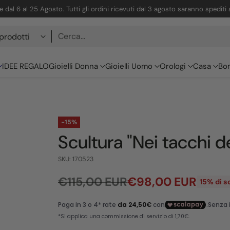
 dal 6 al 25 Agosto. Tutti gli ordini ricevuti dal 3 agosto saranno spediti
Cerca…
IDEE REGALO
Gioielli Donna
Gioielli Uomo
Orologi
Casa
Bo
-15%
Scultura "Nei tacchi
SKU: 170523
€115,00 EUR
€98,00 EUR
15% di 
Prezzo
di
listino