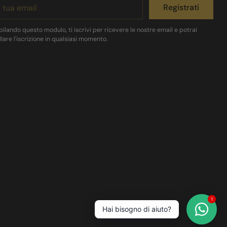
Registrati
il
lando questo modulo, ti iscrivi per ricevere le nostre email e potrai
lare l'iscrizione in qualsiasi momento.
1
Hai bisogno di aiuto?