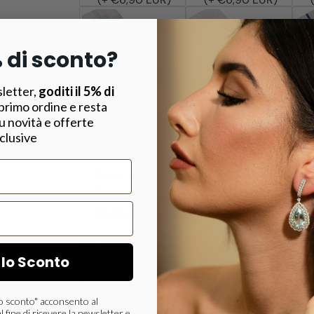
% di sconto?
Box Nascita-
Box Nascita-
Battesimo (M)
Battesimo (F)
(+ €6,90 EUR)
(+ €6,90 EUR)
sletter,
goditi il 5% di
 primo ordine e resta
Quantità
u novità e offerte
clusive
Ritiro disponibile presso la sede PRESTIGI
Disponibile, Di solito pronto in 24 ore
Visualizza i dettagli del negozio
Imposte incluse.
Spese di spedizione
calcolate
 lo Sconto
Descrizione
 lo sconto" acconsento al
l fine di ricevere la newsletter e