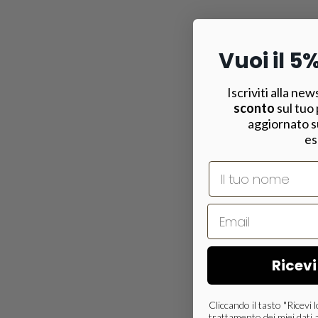
Vuoi il 5
Iscriviti alla new
sconto
sul tuo
aggiornato s
es
Nome
Ricevi
Cliccando il tasto "Ricevi
trattamento dei miei dati a