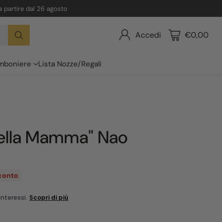
 a partire dal 26 agosto
Accedi
€0,00
mboniere
Lista Nozze/Regali
 della Mamma" Nao
sconto