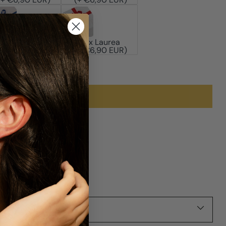
Box Uomo
Box Laurea
(+ €6,90 EUR)
(+ €6,90 EUR)
Aggiungi al carrello
O
 al check-out.