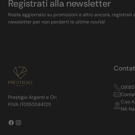
Registrati alla newsletter
Resta aggiornato su promozioni e altro ancora, registrati a
newsletter per non perderti le ultime novità!
Contat
0818
Contat
Prestigio Argenti e Ori
C.so A
P.IVA IT01505841211
NA Na