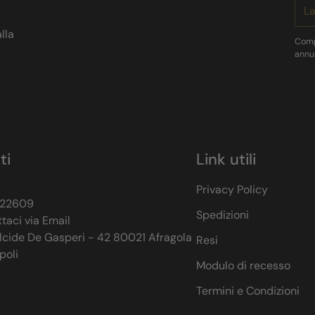
La
tua
lla
ema
Compi
annul
ti
Link utili
Privacy Policy
522609
Spedizioni
taci via Email
lcide De Gasperi - 42 80021 Afragola
Resi
poli
Modulo di recesso
Termini e Condizioni