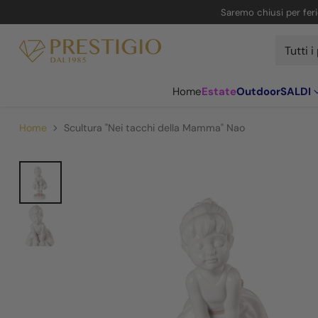
Saremo chiusi per ferie
Home
Estate
Outdoor
SALDI
Home
Scultura "Nei tacchi della Mamma" Nao