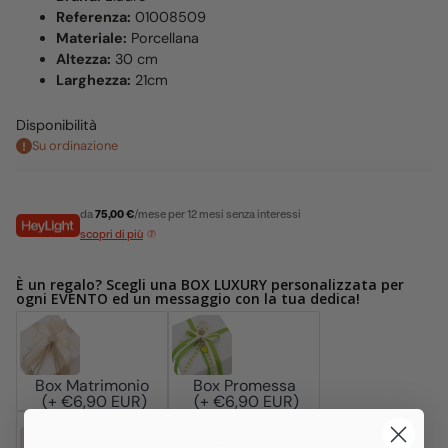
Referenza:
01008509
Materiale:
Porcellana
Altezza:
30 cm
Larghezza:
21cm
Disponibilità
Su ordinazione
da
75,00 €
/mese per 12 mesi senza interessi
scopri di più
È un regalo? Scegli una BOX LUXURY personalizzata per
ogni EVENTO ed un messaggio con la tua dedica!
Box Matrimonio
Box Promessa
(+ €6,90 EUR)
(+ €6,90 EUR)