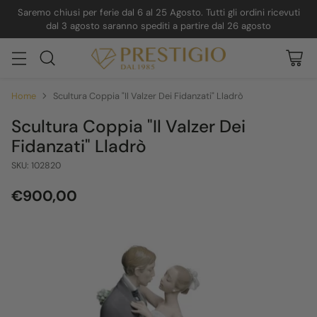
Saremo chiusi per ferie dal 6 al 25 Agosto. Tutti gli ordini ricevuti
dal 3 agosto saranno spediti a partire dal 26 agosto
Home
Scultura Coppia "Il Valzer Dei Fidanzati" Lladrò
Scultura Coppia "Il Valzer Dei
Fidanzati" Lladrò
SKU: 102820
€900,00
Prezzo
di
listino