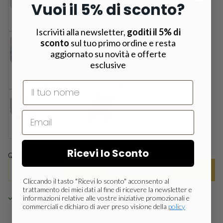
Vuoi il 5% di sconto?
Nozze Oro
Nozze Argento
(+ €6,90 EUR)
(+ €6,90 EUR)
Iscriviti alla newsletter,
goditi il 5% di
sconto
sul tuo primo ordine e resta
aggiornato su novità e offerte
esclusive
Box Nascita-
Box Nascita-
Battesimo (M)
Battesimo (F)
(+ €6,90 EUR)
(+ €6,90 EUR)
Nome
Box Uomo
Box Laurea
(+ €6,90 EUR)
(+ €6,90 EUR)
Ricevi lo Sconto
Quantità
Aggiungi al carrello
Cliccando il tasto "Ricevi lo sconto" acconsento al
trattamento dei miei dati al fine di ricevere la newsletter e
informazioni relative alle vostre iniziative promozionali e
Ritiro disponibile presso la sede PRESTIGIO
commerciali e dichiaro di aver preso visione della
policy
Disponibile, Di solito pronto in 24 ore
Visualizza i dettagli del negozio