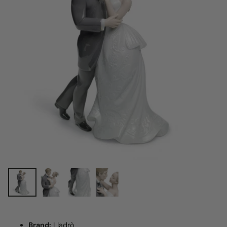
Brand:
Lladrò